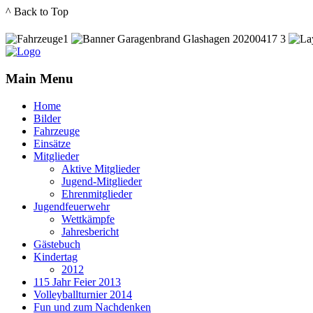
^ Back to Top
Main Menu
Home
Bilder
Fahrzeuge
Einsätze
Mitglieder
Aktive Mitglieder
Jugend-Mitglieder
Ehrenmitglieder
Jugendfeuerwehr
Wettkämpfe
Jahresbericht
Gästebuch
Kindertag
2012
115 Jahr Feier 2013
Volleyballturnier 2014
Fun und zum Nachdenken