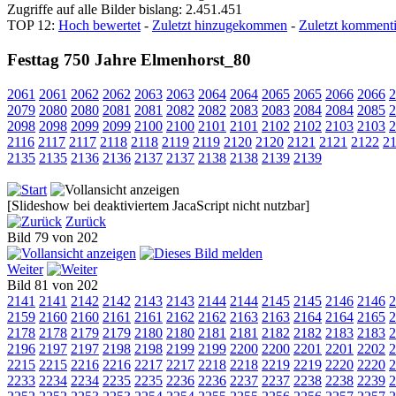
Zugriffe auf alle Bilder bislang: 2.451.451
TOP 12:
Hoch bewertet
-
Zuletzt hinzugekommen
-
Zuletzt kommenti
Festtag 750 Jahre Elmenhorst_80
2061
2061
2062
2062
2063
2063
2064
2064
2065
2065
2066
2066
2
2079
2080
2080
2081
2081
2082
2082
2083
2083
2084
2084
2085
2
2098
2098
2099
2099
2100
2100
2101
2101
2102
2102
2103
2103
2
2116
2117
2117
2118
2118
2119
2119
2120
2120
2121
2121
2122
2
2135
2135
2136
2136
2137
2137
2138
2138
2139
2139
[Slideshow bei deaktiviertem JacaScript nicht nutzbar]
Zurück
Bild 79 von 202
Weiter
Bild 81 von 202
2141
2141
2142
2142
2143
2143
2144
2144
2145
2145
2146
2146
2
2159
2160
2160
2161
2161
2162
2162
2163
2163
2164
2164
2165
2
2178
2178
2179
2179
2180
2180
2181
2181
2182
2182
2183
2183
2
2196
2197
2197
2198
2198
2199
2199
2200
2200
2201
2201
2202
2
2215
2215
2216
2216
2217
2217
2218
2218
2219
2219
2220
2220
2
2233
2234
2234
2235
2235
2236
2236
2237
2237
2238
2238
2239
2