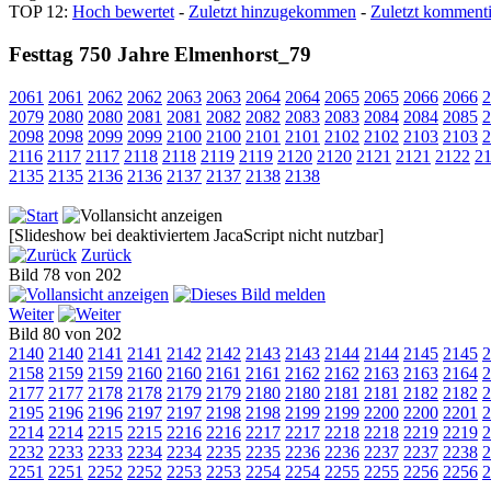
TOP 12:
Hoch bewertet
-
Zuletzt hinzugekommen
-
Zuletzt kommenti
Festtag 750 Jahre Elmenhorst_79
2061
2061
2062
2062
2063
2063
2064
2064
2065
2065
2066
2066
2
2079
2080
2080
2081
2081
2082
2082
2083
2083
2084
2084
2085
2
2098
2098
2099
2099
2100
2100
2101
2101
2102
2102
2103
2103
2
2116
2117
2117
2118
2118
2119
2119
2120
2120
2121
2121
2122
2
2135
2135
2136
2136
2137
2137
2138
2138
[Slideshow bei deaktiviertem JacaScript nicht nutzbar]
Zurück
Bild 78 von 202
Weiter
Bild 80 von 202
2140
2140
2141
2141
2142
2142
2143
2143
2144
2144
2145
2145
2
2158
2159
2159
2160
2160
2161
2161
2162
2162
2163
2163
2164
2
2177
2177
2178
2178
2179
2179
2180
2180
2181
2181
2182
2182
2
2195
2196
2196
2197
2197
2198
2198
2199
2199
2200
2200
2201
2
2214
2214
2215
2215
2216
2216
2217
2217
2218
2218
2219
2219
2
2232
2233
2233
2234
2234
2235
2235
2236
2236
2237
2237
2238
2
2251
2251
2252
2252
2253
2253
2254
2254
2255
2255
2256
2256
2