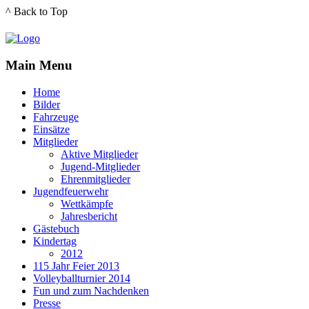
^ Back to Top
Main Menu
Home
Bilder
Fahrzeuge
Einsätze
Mitglieder
Aktive Mitglieder
Jugend-Mitglieder
Ehrenmitglieder
Jugendfeuerwehr
Wettkämpfe
Jahresbericht
Gästebuch
Kindertag
2012
115 Jahr Feier 2013
Volleyballturnier 2014
Fun und zum Nachdenken
Presse