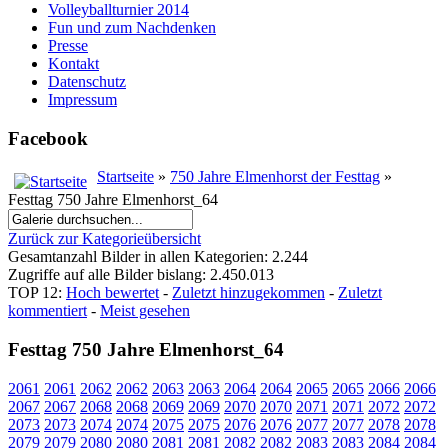
Volleyballturnier 2014
Fun und zum Nachdenken
Presse
Kontakt
Datenschutz
Impressum
Facebook
Startseite
»
750 Jahre Elmenhorst der Festtag
»
Festtag 750 Jahre Elmenhorst_64
Zurück zur Kategorieübersicht
Gesamtanzahl Bilder in allen Kategorien: 2.244
Zugriffe auf alle Bilder bislang: 2.450.013
TOP 12:
Hoch bewertet
-
Zuletzt hinzugekommen
-
Zuletzt
kommentiert
-
Meist gesehen
Festtag 750 Jahre Elmenhorst_64
2061
2061
2062
2062
2063
2063
2064
2064
2065
2065
2066
2066
2067
2067
2068
2068
2069
2069
2070
2070
2071
2071
2072
2072
2073
2073
2074
2074
2075
2075
2076
2076
2077
2077
2078
2078
2079
2079
2080
2080
2081
2081
2082
2082
2083
2083
2084
2084