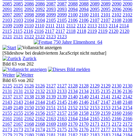
2085
2085
2086
2086
2087
2087
2088
2088
2089
2089
2090
2090
2091
2091
2092
2092
2093
2093
2094
2094
2095
2095
2096
2096
2097
2097
2098
2098
2099
2099
2100
2100
2101
2101
2102
2102
2103
2103
2104
2104
2105
2105
2106
2106
2107
2107
2108
2108
2109
2109
2110
2110
2111
2111
2112
2112
2113
2113
2114
2114
2115
2115
2116
2116
2117
2117
2118
2118
2119
2119
2120
2120
2121
2121
2122
2122
2123
2123
[Slideshow bei deaktiviertem JacaScript nicht nutzbar]
Zurück
Bild 63 von 202
Weiter
Bild 65 von 202
2125
2125
2126
2126
2127
2127
2128
2128
2129
2129
2130
2130
2131
2131
2132
2132
2133
2133
2134
2134
2135
2135
2136
2136
2137
2137
2138
2138
2139
2139
2140
2140
2141
2141
2142
2142
2143
2143
2144
2144
2145
2145
2146
2146
2147
2147
2148
2148
2149
2149
2150
2150
2151
2151
2152
2152
2153
2153
2154
2154
2155
2155
2156
2156
2157
2157
2158
2158
2159
2159
2160
2160
2161
2161
2162
2162
2163
2163
2164
2164
2165
2165
2166
2166
2167
2167
2168
2168
2169
2169
2170
2170
2171
2171
2172
2172
2173
2173
2174
2174
2175
2175
2176
2176
2177
2177
2178
2178
2179
2179
2180
2180
2181
2181
2182
2182
2183
2183
2184
2184