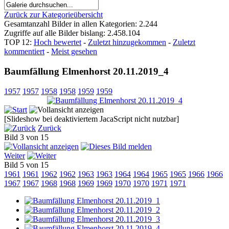
Zurück zur Kategorieübersicht
Gesamtanzahl Bilder in allen Kategorien: 2.244
Zugriffe auf alle Bilder bislang: 2.458.104
TOP 12:
Hoch bewertet
-
Zuletzt hinzugekommen
-
Zuletzt
kommentiert
-
Meist gesehen
Baumfällung Elmenhorst 20.11.2019_4
1957
1957
1958
1958
1959
1959
[Slideshow bei deaktiviertem JacaScript nicht nutzbar]
Zurück
Bild 3 von 15
Weiter
Bild 5 von 15
1961
1961
1962
1962
1963
1963
1964
1964
1965
1965
1966
1966
1967
1967
1968
1968
1969
1969
1970
1970
1971
1971