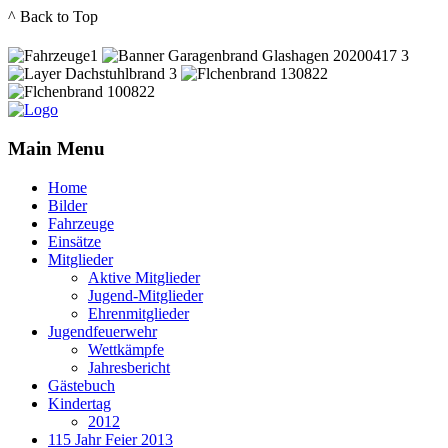
^ Back to Top
Main Menu
Home
Bilder
Fahrzeuge
Einsätze
Mitglieder
Aktive Mitglieder
Jugend-Mitglieder
Ehrenmitglieder
Jugendfeuerwehr
Wettkämpfe
Jahresbericht
Gästebuch
Kindertag
2012
115 Jahr Feier 2013