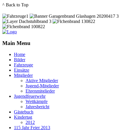
^ Back to Top
Main Menu
Home
Bilder
Fahrzeuge
Einsätze
Mitglieder
Aktive Mitglieder
Jugend-Mitglieder
Ehrenmitglieder
Jugendfeuerwehr
Wettkämpfe
Jahresbericht
Gästebuch
Kindertag
2012
115 Jahr Feier 2013